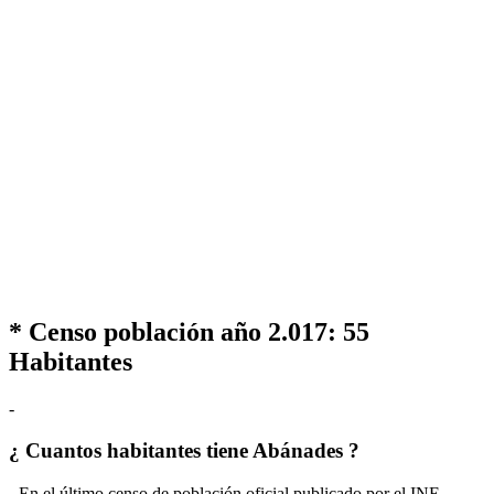
* Censo población año 2.017:
55
Habitantes
-
¿ Cuantos habitantes tiene Abánades ?
- En el último censo de población oficial publicado por el INE,