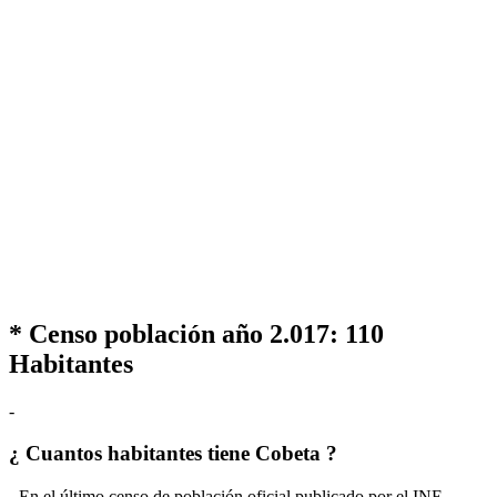
* Censo población año 2.017:
110
Habitantes
-
¿ Cuantos habitantes tiene Cobeta ?
- En el último censo de población oficial publicado por el INE,