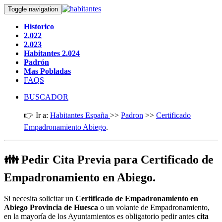
Toggle navigation
Historico
2.022
2.023
Habitantes 2.024
Padrón
Mas Pobladas
FAQS
BUSCADOR
👉 Ir a:
Habitantes España
>>
Padron
>>
Certificado
Empadronamiento Abiego
.
👪 Pedir Cita Previa para Certificado de
Empadronamiento en Abiego.
Si necesita solicitar un
Certificado de Empadronamiento en
Abiego Provincia de Huesca
o un volante de Empadronamiento,
en la mayoría de los Ayuntamientos es obligatorio pedir antes
cita