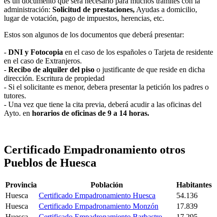
es un documento que será necesario para muchos trámites con la
administración:
Solicitud de prestaciones,
Ayudas a domicilio,
lugar de votación, pago de impuestos, herencias, etc.
Estos son algunos de los documentos que deberá presentar:
-
DNI y Fotocopia
en el caso de los españoles o Tarjeta de residente
en el caso de Extranjeros.
-
Recibo de alquiler del piso
o justificante de que reside en dicha
dirección. Escritura de propiedad
- Si el solicitante es menor, debera presentar la petición los padres o
tutores.
- Una vez que tiene la cita previa, deberá acudir a las oficinas del
Ayto. en
horarios de oficinas de 9 a 14 horas.
Certificado Empadronamiento otros
Pueblos de Huesca
Provincia
Población
Habitantes
Huesca
Certificado Empadronamiento Huesca
54.136
Huesca
Certificado Empadronamiento Monzón
17.839
Huesca
Certificado Empadronamiento Barbastro
17.295