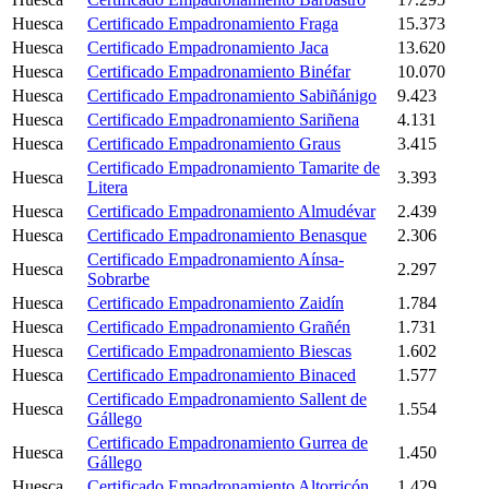
Huesca
Certificado Empadronamiento Fraga
15.373
Huesca
Certificado Empadronamiento Jaca
13.620
Huesca
Certificado Empadronamiento Binéfar
10.070
Huesca
Certificado Empadronamiento Sabiñánigo
9.423
Huesca
Certificado Empadronamiento Sariñena
4.131
Huesca
Certificado Empadronamiento Graus
3.415
Certificado Empadronamiento Tamarite de
Huesca
3.393
Litera
Huesca
Certificado Empadronamiento Almudévar
2.439
Huesca
Certificado Empadronamiento Benasque
2.306
Certificado Empadronamiento Aínsa-
Huesca
2.297
Sobrarbe
Huesca
Certificado Empadronamiento Zaidín
1.784
Huesca
Certificado Empadronamiento Grañén
1.731
Huesca
Certificado Empadronamiento Biescas
1.602
Huesca
Certificado Empadronamiento Binaced
1.577
Certificado Empadronamiento Sallent de
Huesca
1.554
Gállego
Certificado Empadronamiento Gurrea de
Huesca
1.450
Gállego
Huesca
Certificado Empadronamiento Altorricón
1.429