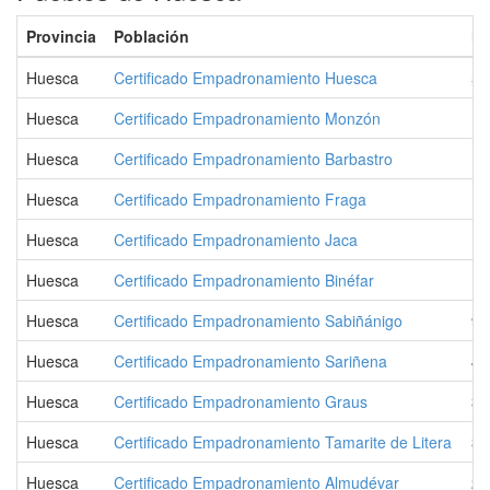
Provincia
Población
Ha
Huesca
Certificado Empadronamiento Huesca
54
Huesca
Certificado Empadronamiento Monzón
17
Huesca
Certificado Empadronamiento Barbastro
17
Huesca
Certificado Empadronamiento Fraga
15
Huesca
Certificado Empadronamiento Jaca
13
Huesca
Certificado Empadronamiento Binéfar
10
Huesca
Certificado Empadronamiento Sabiñánigo
9.
Huesca
Certificado Empadronamiento Sariñena
4.
Huesca
Certificado Empadronamiento Graus
3.
Huesca
Certificado Empadronamiento Tamarite de Litera
3.
Huesca
Certificado Empadronamiento Almudévar
2.