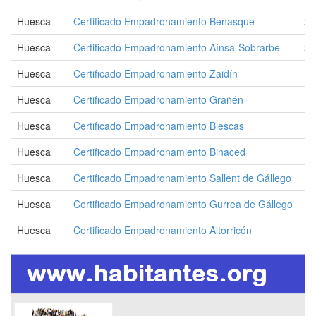
Huesca
Certificado Empadronamiento Benasque
2.
Huesca
Certificado Empadronamiento Aínsa-Sobrarbe
2.
Huesca
Certificado Empadronamiento Zaidín
1.
Huesca
Certificado Empadronamiento Grañén
1.
Huesca
Certificado Empadronamiento Biescas
1.
Huesca
Certificado Empadronamiento Binaced
1.
Huesca
Certificado Empadronamiento Sallent de Gállego
1.
Huesca
Certificado Empadronamiento Gurrea de Gállego
1.
Huesca
Certificado Empadronamiento Altorricón
1.