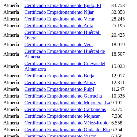
Almería
Certificado Empadronamiento Ejido, El
83.758
Almería
Certificado Empadronamiento Níjar
32.858
Almería
Certificado Empadronamiento Vícar
28.245
Almería
Certificado Empadronamiento Adra
25.195
Certificado Empadronamiento Huércal-
Almería
20.425
Overa
Almería
Certificado Empadronamiento Vera
18.919
Certificado Empadronamiento Huércal de
Almería
18.507
Almería
Certificado Empadronamiento Cuevas del
Almería
15.023
Almanzora
Almería
Certificado Empadronamiento Berja
12.917
Almería
Certificado Empadronamiento Albox
12.311
Almería
Certificado Empadronamiento Pulpí
11.247
Almería
Certificado Empadronamiento Garrucha
10.336
Almería
Certificado Empadronamiento Mojonera, La
9.191
Almería
Certificado Empadronamiento Carboneras
8.375
Almería
Certificado Empadronamiento Mojácar
7.386
Almería
Certificado Empadronamiento Vélez-Rubio
6.558
Almería
Certificado Empadronamiento Olula del Río
6.354
Almería
Certificado Empadronamiento Viator
6.160