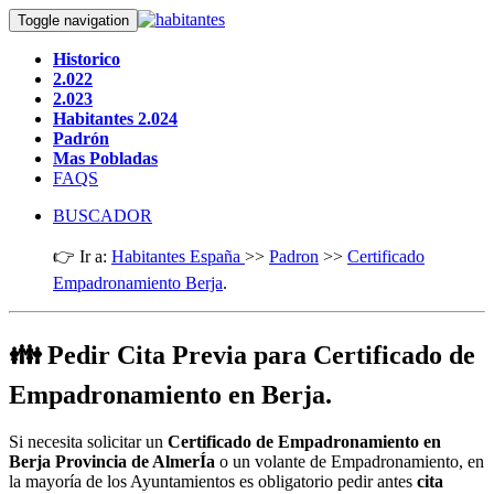
Toggle navigation
Historico
2.022
2.023
Habitantes 2.024
Padrón
Mas Pobladas
FAQS
BUSCADOR
👉 Ir a:
Habitantes España
>>
Padron
>>
Certificado
Empadronamiento Berja
.
👪 Pedir Cita Previa para Certificado de
Empadronamiento en Berja.
Si necesita solicitar un
Certificado de Empadronamiento en
Berja Provincia de AlmerÍa
o un volante de Empadronamiento, en
la mayoría de los Ayuntamientos es obligatorio pedir antes
cita