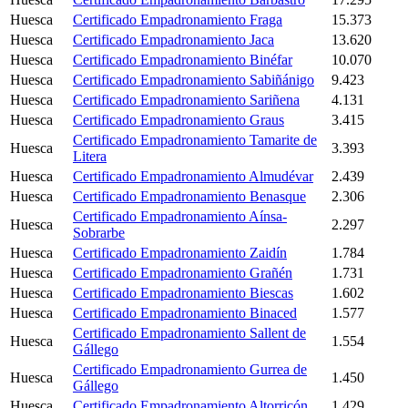
Huesca
Certificado Empadronamiento Fraga
15.373
Huesca
Certificado Empadronamiento Jaca
13.620
Huesca
Certificado Empadronamiento Binéfar
10.070
Huesca
Certificado Empadronamiento Sabiñánigo
9.423
Huesca
Certificado Empadronamiento Sariñena
4.131
Huesca
Certificado Empadronamiento Graus
3.415
Certificado Empadronamiento Tamarite de
Huesca
3.393
Litera
Huesca
Certificado Empadronamiento Almudévar
2.439
Huesca
Certificado Empadronamiento Benasque
2.306
Certificado Empadronamiento Aínsa-
Huesca
2.297
Sobrarbe
Huesca
Certificado Empadronamiento Zaidín
1.784
Huesca
Certificado Empadronamiento Grañén
1.731
Huesca
Certificado Empadronamiento Biescas
1.602
Huesca
Certificado Empadronamiento Binaced
1.577
Certificado Empadronamiento Sallent de
Huesca
1.554
Gállego
Certificado Empadronamiento Gurrea de
Huesca
1.450
Gállego
Huesca
Certificado Empadronamiento Altorricón
1.429