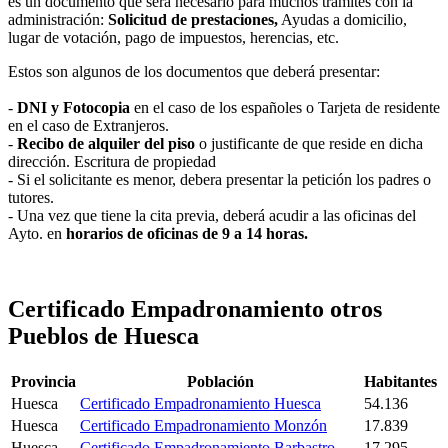
es un documento que será necesario para muchos trámites con la
administración:
Solicitud de prestaciones,
Ayudas a domicilio,
lugar de votación, pago de impuestos, herencias, etc.
Estos son algunos de los documentos que deberá presentar:
-
DNI y Fotocopia
en el caso de los españoles o Tarjeta de residente
en el caso de Extranjeros.
-
Recibo de alquiler del piso
o justificante de que reside en dicha
dirección. Escritura de propiedad
- Si el solicitante es menor, debera presentar la petición los padres o
tutores.
- Una vez que tiene la cita previa, deberá acudir a las oficinas del
Ayto. en
horarios de oficinas de 9 a 14 horas.
Certificado Empadronamiento otros
Pueblos de Huesca
Provincia
Población
Habitantes
Huesca
Certificado Empadronamiento Huesca
54.136
Huesca
Certificado Empadronamiento Monzón
17.839
Huesca
Certificado Empadronamiento Barbastro
17.295