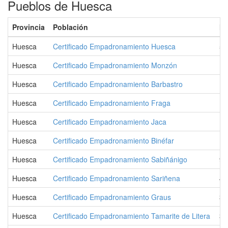
Pueblos de Huesca
Provincia
Población
Ha
Huesca
Certificado Empadronamiento Huesca
54
Huesca
Certificado Empadronamiento Monzón
17
Huesca
Certificado Empadronamiento Barbastro
17
Huesca
Certificado Empadronamiento Fraga
15
Huesca
Certificado Empadronamiento Jaca
13
Huesca
Certificado Empadronamiento Binéfar
10
Huesca
Certificado Empadronamiento Sabiñánigo
9.
Huesca
Certificado Empadronamiento Sariñena
4.
Huesca
Certificado Empadronamiento Graus
3.
Huesca
Certificado Empadronamiento Tamarite de Litera
3.