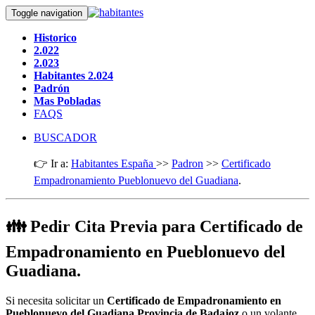
Toggle navigation
Historico
2.022
2.023
Habitantes 2.024
Padrón
Mas Pobladas
FAQS
BUSCADOR
👉 Ir a:
Habitantes España
>>
Padron
>>
Certificado
Empadronamiento Pueblonuevo del Guadiana
.
👪 Pedir Cita Previa para Certificado de
Empadronamiento en Pueblonuevo del
Guadiana.
Si necesita solicitar un
Certificado de Empadronamiento en
Pueblonuevo del Guadiana Provincia de Badajoz
o un volante