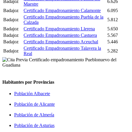
Badajoz
6.626
Maestre
Badajoz
Certificado Empadronamiento Calamonte
6.095
Certificado Empadronamiento Puebla de la
Badajoz
5.812
Calzada
Badajoz
Certificado Empadronamiento Llerena
5.650
Badajoz
Certificado Empadronamiento Castuera
5.567
Badajoz
Certificado Empadronamiento Aceuchal
5.446
Certificado Empadronamiento Talavera la
Badajoz
5.282
Real
Habitantes por Provincias
Población Albacete
Población de Alicante
Población de Almería
Población de Asturias