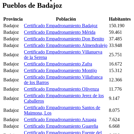
Pueblos de Badajoz
Provincia
Población
Habitantes
Badajoz
Certificado Empadronamiento Badajoz
150.190
Badajoz
Certificado Empadronamiento Mérida
59.461
Badajoz
Certificado Empadronamiento Don Benito
37.485
Badajoz
Certificado Empadronamiento Almendralejo
33.948
Certificado Empadronamiento Villanueva
Badajoz
25.751
de la Serena
Badajoz
Certificado Empadronamiento Zafra
16.672
Badajoz
Certificado Empadronamiento Montijo
15.312
Certificado Empadronamiento Villafranca
Badajoz
12.366
de los Barros
Badajoz
Certificado Empadronamiento Olivenza
11.776
Certificado Empadronamiento Jerez de los
Badajoz
9.147
Caballeros
Certificado Empadronamiento Santos de
Badajoz
8.075
Maimona, Los
Badajoz
Certificado Empadronamiento Azuaga
7.624
Badajoz
Certificado Empadronamiento Guareña
6.668
Certificado Empadronamiento Fuente del