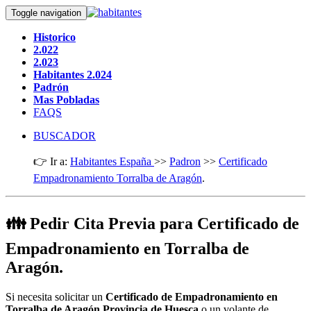
Toggle navigation
Historico
2.022
2.023
Habitantes 2.024
Padrón
Mas Pobladas
FAQS
BUSCADOR
👉 Ir a:
Habitantes España
>>
Padron
>>
Certificado
Empadronamiento Torralba de Aragón
.
👪 Pedir Cita Previa para Certificado de
Empadronamiento en Torralba de
Aragón.
Si necesita solicitar un
Certificado de Empadronamiento en
Torralba de Aragón Provincia de Huesca
o un volante de