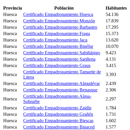
Provincia
Población
Habitantes
Huesca
Certificado Empadronamiento Huesca
54.136
Huesca
Certificado Empadronamiento Monzón
17.839
Huesca
Certificado Empadronamiento Barbastro
17.295
Huesca
Certificado Empadronamiento Fraga
15.373
Huesca
Certificado Empadronamiento Jaca
13.620
Huesca
Certificado Empadronamiento Binéfar
10.070
Huesca
Certificado Empadronamiento Sabiñánigo
9.423
Huesca
Certificado Empadronamiento Sariñena
4.131
Huesca
Certificado Empadronamiento Graus
3.415
Certificado Empadronamiento Tamarite de
Huesca
3.393
Litera
Huesca
Certificado Empadronamiento Almudévar
2.439
Huesca
Certificado Empadronamiento Benasque
2.306
Certificado Empadronamiento Aínsa-
Huesca
2.297
Sobrarbe
Huesca
Certificado Empadronamiento Zaidín
1.784
Huesca
Certificado Empadronamiento Grañén
1.731
Huesca
Certificado Empadronamiento Biescas
1.602
Huesca
Certificado Empadronamiento Binaced
1.577