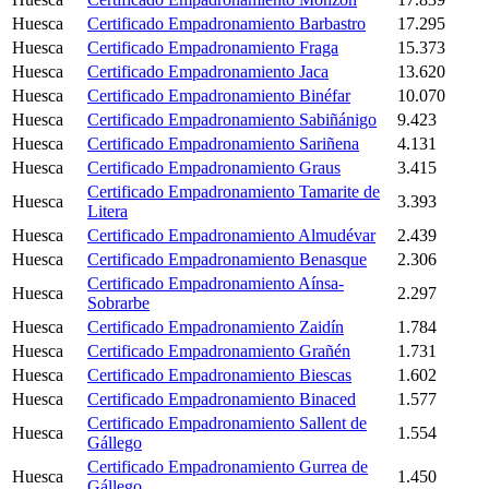
Huesca
Certificado Empadronamiento Barbastro
17.295
Huesca
Certificado Empadronamiento Fraga
15.373
Huesca
Certificado Empadronamiento Jaca
13.620
Huesca
Certificado Empadronamiento Binéfar
10.070
Huesca
Certificado Empadronamiento Sabiñánigo
9.423
Huesca
Certificado Empadronamiento Sariñena
4.131
Huesca
Certificado Empadronamiento Graus
3.415
Certificado Empadronamiento Tamarite de
Huesca
3.393
Litera
Huesca
Certificado Empadronamiento Almudévar
2.439
Huesca
Certificado Empadronamiento Benasque
2.306
Certificado Empadronamiento Aínsa-
Huesca
2.297
Sobrarbe
Huesca
Certificado Empadronamiento Zaidín
1.784
Huesca
Certificado Empadronamiento Grañén
1.731
Huesca
Certificado Empadronamiento Biescas
1.602
Huesca
Certificado Empadronamiento Binaced
1.577
Certificado Empadronamiento Sallent de
Huesca
1.554
Gállego
Certificado Empadronamiento Gurrea de
Huesca
1.450
Gállego