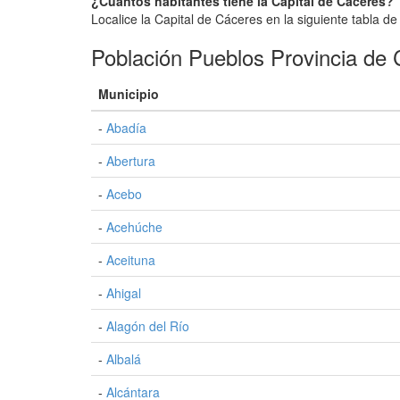
¿Cuántos habitantes tiene la Capital de Cáceres?
Localice la Capital de Cáceres en la siguiente tabla de
Población Pueblos Provincia de
Municipio
-
Abadía
-
Abertura
-
Acebo
-
Acehúche
-
Aceituna
-
Ahigal
-
Alagón del Río
-
Albalá
-
Alcántara