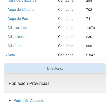
-
Valle de Villaverde
Cantabria
254
-
Vega de Liébana
Cantabria
702
-
Vega de Pas
Cantabria
741
-
Villacarriedo
Cantabria
1.674
-
Villaescusa
Cantabria
236
-
Villafufre
Cantabria
999
-
Voto
Cantabria
2.947
Directorio:
Población Provincias
Población Albacete