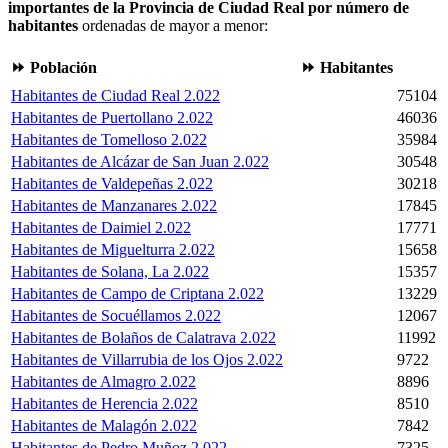
importantes de la Provincia de Ciudad Real por número de
habitantes
ordenadas de mayor a menor:
⏩ Población
⏩ Habitantes
Habitantes de Ciudad Real 2.022
75104
Habitantes de Puertollano 2.022
46036
Habitantes de Tomelloso 2.022
35984
Habitantes de Alcázar de San Juan 2.022
30548
Habitantes de Valdepeñas 2.022
30218
Habitantes de Manzanares 2.022
17845
Habitantes de Daimiel 2.022
17771
Habitantes de Miguelturra 2.022
15658
Habitantes de Solana, La 2.022
15357
Habitantes de Campo de Criptana 2.022
13229
Habitantes de Socuéllamos 2.022
12067
Habitantes de Bolaños de Calatrava 2.022
11992
Habitantes de Villarrubia de los Ojos 2.022
9722
Habitantes de Almagro 2.022
8896
Habitantes de Herencia 2.022
8510
Habitantes de Malagón 2.022
7842
Habitantes de Pedro Muñoz 2.022
7325