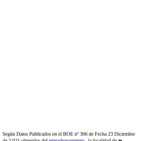
Según Datos Publicados en el BOE nº 306 de Fecha 23 Diciembre
de 2.021 obtenidos del
empadronamiento
, la localidad de ⏩