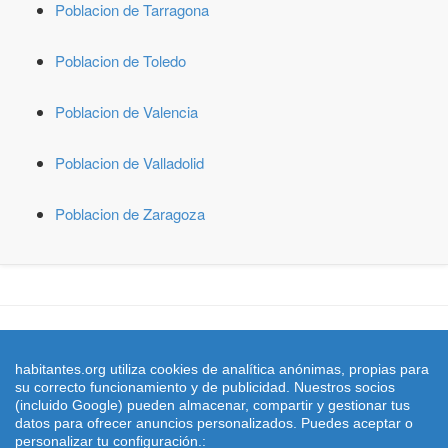
Poblacion de Tarragona
Poblacion de Toledo
Poblacion de Valencia
Poblacion de Valladolid
Poblacion de Zaragoza
© 2026 habitantes.org. Censo de Poblacion con el padron y
estadistica del número de habitantes de España y todas sus ciudades
habitantes.org utiliza cookies de analítica anónimas, propias para
y municipios
su correcto funcionamiento y de publicidad. Nuestros socios
Cifras de poblacion referidas al 01/01/2022 publicadas en el BOE nº
(incluido Google) pueden almacenar, compartir y gestionar tus
305 de fecha 21 Diciembre 2.022 el
INE
- Instituto Nacional de
datos para ofrecer anuncios personalizados. Puedes aceptar o
Estadistica
personalizar tu configuración.: