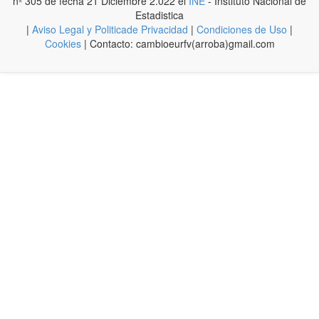
nº 305 de fecha 21 Diciembre 2.022 el
INE
- Instituto Nacional de
Estadistica
|
Aviso Legal y Politicade Privacidad
|
Condiciones de Uso
|
Cookies
| Contacto: cambioeurfv(arroba)gmail.com