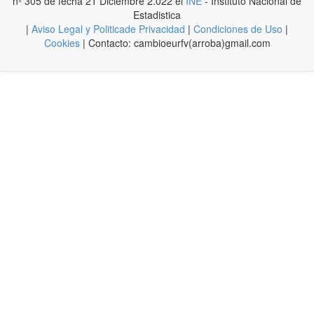
nº 305 de fecha 21 Diciembre 2.022 el
INE
- Instituto Nacional de
Estadistica
|
Aviso Legal y Politicade Privacidad
|
Condiciones de Uso
|
Cookies
| Contacto: cambioeurfv(arroba)gmail.com