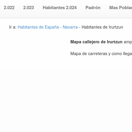
2.022
2.023
Habitantes 2.024
Padrón
Mas Pobla
Ir a:
Habitantes de España
-
Navarra
- Habitantes de Irurtzun
Mapa callejero de Irurtzun
ampl
Mapa de carreteras y como llegar