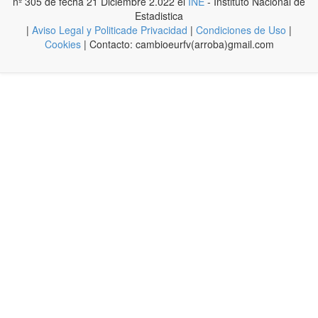
nº 305 de fecha 21 Diciembre 2.022 el
INE
- Instituto Nacional de
Estadistica
|
Aviso Legal y Politicade Privacidad
|
Condiciones de Uso
|
Cookies
| Contacto: cambioeurfv(arroba)gmail.com