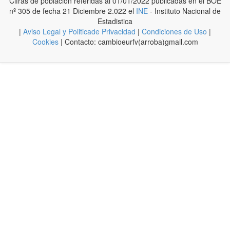
Cifras de poblacion referidas al 01/01/2022 publicadas en el BOE
nº 305 de fecha 21 Diciembre 2.022 el
INE
- Instituto Nacional de
Estadistica
|
Aviso Legal y Politicade Privacidad
|
Condiciones de Uso
|
Cookies
| Contacto: cambioeurfv(arroba)gmail.com