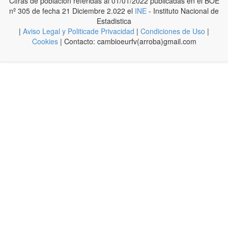
Cifras de poblacion referidas al 01/01/2022 publicadas en el BOE
nº 305 de fecha 21 Diciembre 2.022 el
INE
- Instituto Nacional de
Estadistica
|
Aviso Legal y Politicade Privacidad
|
Condiciones de Uso
|
Cookies
| Contacto: cambioeurfv(arroba)gmail.com