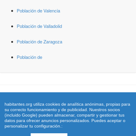
Población de Valencia
Población de Valladolid
Población de Zaragoza
Población de
© 2026 habitantes.org. Censo de Poblacion con el padron y
estadistica del número de habitantes de España y todas sus ciudades
habitantes.org utiliza cookies de analítica anónimas, propias para
y municipios
su correcto funcionamiento y de publicidad. Nuestros socios
Cifras de poblacion referidas al 01/01/2022 publicadas en el BOE nº
(incluido Google) pueden almacenar, compartir y gestionar tus
305 de fecha 21 Diciembre 2.022 el
INE
- Instituto Nacional de
datos para ofrecer anuncios personalizados. Puedes aceptar o
Estadistica
personalizar tu configuración.:
|
Aviso Legal y Politicade Privacidad
|
Condiciones de Uso
|
Cookies
|