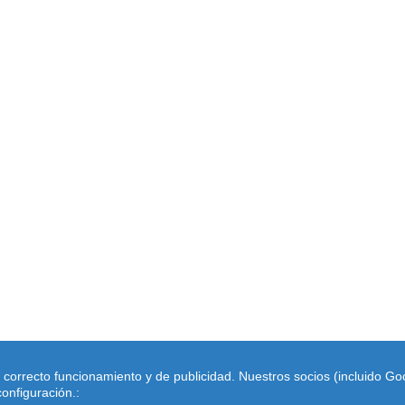
su correcto funcionamiento y de publicidad. Nuestros socios (incluido G
blacion con el padron y estadistica del número de habitantes de Españ
onfiguración.: