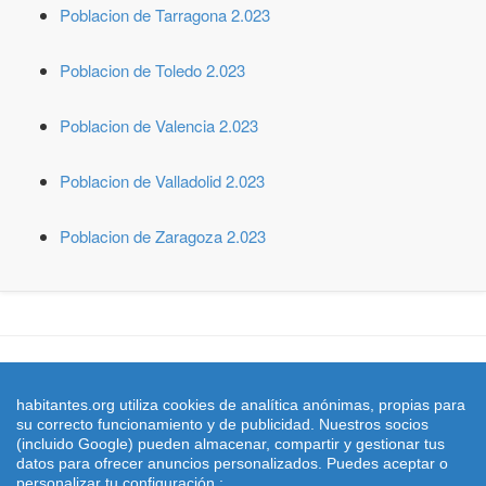
Poblacion de Tarragona 2.023
Poblacion de Toledo 2.023
Poblacion de Valencia 2.023
Poblacion de Valladolid 2.023
Poblacion de Zaragoza 2.023
© 2026 habitantes.org. Censo de Poblacion con el padron y
estadistica del número de habitantes de España y todas sus ciudades
habitantes.org utiliza cookies de analítica anónimas, propias para
y municipios
su correcto funcionamiento y de publicidad. Nuestros socios
Cifras de poblacion referidas al 01/01/2022 publicadas en el BOE nº
(incluido Google) pueden almacenar, compartir y gestionar tus
305 de fecha 21 Diciembre 2.022 el
INE
- Instituto Nacional de
datos para ofrecer anuncios personalizados. Puedes aceptar o
Estadistica
personalizar tu configuración.: