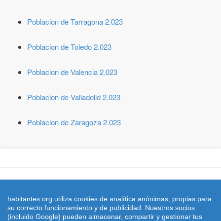
Poblacion de Tarragona 2.023
Poblacion de Toledo 2.023
Poblacion de Valencia 2.023
Poblacion de Valladolid 2.023
Poblacion de Zaragoza 2.023
© 2026 habitantes.org. Censo de Poblacion con el padron y
estadistica del número de habitantes de España y todas sus ciudades
habitantes.org utiliza cookies de analítica anónimas, propias para
y municipios
su correcto funcionamiento y de publicidad. Nuestros socios
Cifras de poblacion referidas al 01/01/2022 publicadas en el BOE nº
(incluido Google) pueden almacenar, compartir y gestionar tus