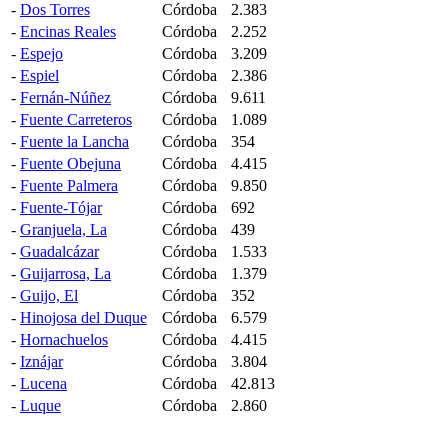
-
Dos Torres
Córdoba
2.383
-
Encinas Reales
Córdoba
2.252
-
Espejo
Córdoba
3.209
-
Espiel
Córdoba
2.386
-
Fernán-Núñez
Córdoba
9.611
-
Fuente Carreteros
Córdoba
1.089
-
Fuente la Lancha
Córdoba
354
-
Fuente Obejuna
Córdoba
4.415
-
Fuente Palmera
Córdoba
9.850
-
Fuente-Tójar
Córdoba
692
-
Granjuela, La
Córdoba
439
-
Guadalcázar
Córdoba
1.533
-
Guijarrosa, La
Córdoba
1.379
-
Guijo, El
Córdoba
352
-
Hinojosa del Duque
Córdoba
6.579
-
Hornachuelos
Córdoba
4.415
-
Iznájar
Córdoba
3.804
-
Lucena
Córdoba
42.813
-
Luque
Córdoba
2.860