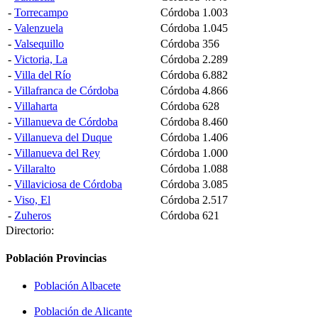
-
Torrecampo
Córdoba
1.003
-
Valenzuela
Córdoba
1.045
-
Valsequillo
Córdoba
356
-
Victoria, La
Córdoba
2.289
-
Villa del Río
Córdoba
6.882
-
Villafranca de Córdoba
Córdoba
4.866
-
Villaharta
Córdoba
628
-
Villanueva de Córdoba
Córdoba
8.460
-
Villanueva del Duque
Córdoba
1.406
-
Villanueva del Rey
Córdoba
1.000
-
Villaralto
Córdoba
1.088
-
Villaviciosa de Córdoba
Córdoba
3.085
-
Viso, El
Córdoba
2.517
-
Zuheros
Córdoba
621
Directorio:
Población Provincias
Población Albacete
Población de Alicante