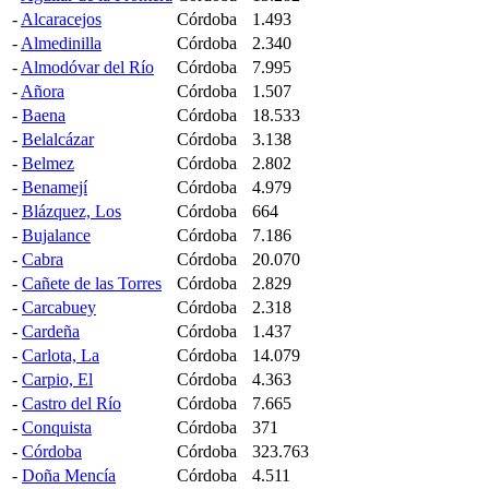
-
Alcaracejos
Córdoba
1.493
-
Almedinilla
Córdoba
2.340
-
Almodóvar del Río
Córdoba
7.995
-
Añora
Córdoba
1.507
-
Baena
Córdoba
18.533
-
Belalcázar
Córdoba
3.138
-
Belmez
Córdoba
2.802
-
Benamejí
Córdoba
4.979
-
Blázquez, Los
Córdoba
664
-
Bujalance
Córdoba
7.186
-
Cabra
Córdoba
20.070
-
Cañete de las Torres
Córdoba
2.829
-
Carcabuey
Córdoba
2.318
-
Cardeña
Córdoba
1.437
-
Carlota, La
Córdoba
14.079
-
Carpio, El
Córdoba
4.363
-
Castro del Río
Córdoba
7.665
-
Conquista
Córdoba
371
-
Córdoba
Córdoba
323.763
-
Doña Mencía
Córdoba
4.511