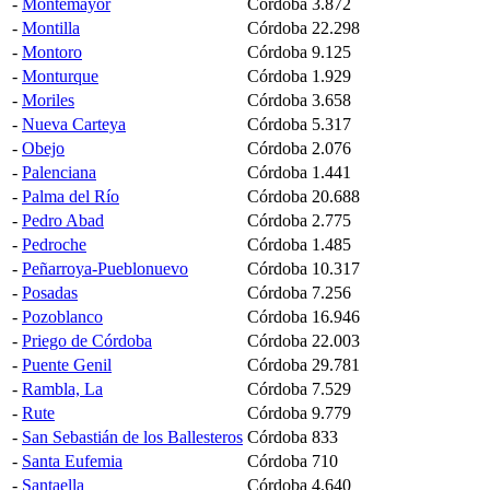
-
Montemayor
Córdoba
3.872
-
Montilla
Córdoba
22.298
-
Montoro
Córdoba
9.125
-
Monturque
Córdoba
1.929
-
Moriles
Córdoba
3.658
-
Nueva Carteya
Córdoba
5.317
-
Obejo
Córdoba
2.076
-
Palenciana
Córdoba
1.441
-
Palma del Río
Córdoba
20.688
-
Pedro Abad
Córdoba
2.775
-
Pedroche
Córdoba
1.485
-
Peñarroya-Pueblonuevo
Córdoba
10.317
-
Posadas
Córdoba
7.256
-
Pozoblanco
Córdoba
16.946
-
Priego de Córdoba
Córdoba
22.003
-
Puente Genil
Córdoba
29.781
-
Rambla, La
Córdoba
7.529
-
Rute
Córdoba
9.779
-
San Sebastián de los Ballesteros
Córdoba
833
-
Santa Eufemia
Córdoba
710
-
Santaella
Córdoba
4.640