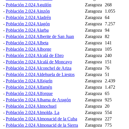
-
Población 2.024 Aguilón
Zaragoza
268
-
Población 2.024 Ainzón
Zaragoza
1.055
-
Población 2.024 Aladrén
Zaragoza
64
-
Población 2.024 Alagón
Zaragoza
7.257
-
Población 2.024 Alarba
Zaragoza
94
-
Población 2.024 Alberite de San Juan
Zaragoza
82
-
Población 2.024 Albeta
Zaragoza
141
-
Población 2.024 Alborge
Zaragoza
105
-
Población 2.024 Alcalá de Ebro
Zaragoza
240
-
Población 2.024 Alcalá de Moncayo
Zaragoza
151
-
Población 2.024 Alconchel de Ariza
Zaragoza
76
-
Población 2.024 Aldehuela de Liestos
Zaragoza
51
-
Población 2.024 Alfajarín
Zaragoza
2.439
-
Población 2.024 Alfamén
Zaragoza
1.472
-
Población 2.024 Alforque
Zaragoza
65
-
Población 2.024 Alhama de Aragón
Zaragoza
925
-
Población 2.024 Almochuel
Zaragoza
20
-
Población 2.024 Almolda, La
Zaragoza
554
-
Población 2.024 Almonacid de la Cuba
Zaragoza
227
-
Población 2.024 Almonacid de la Sierra
Zaragoza
775