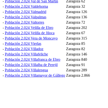
-
Población 2.024 Val de San Martín
Zaragoza
62
-
Población 2.024 Valdehorna
Zaragoza
32
-
Población 2.024 Valmadrid
Zaragoza
126
-
Población 2.024 Valpalmas
Zaragoza
136
-
Población 2.024 Valtorres
Zaragoza
72
-
Población 2.024 Velilla de Ebro
Zaragoza
202
-
Población 2.024 Velilla de Jiloca
Zaragoza
67
-
Población 2.024 Vera de Moncayo
Zaragoza
315
-
Población 2.024 Vierlas
Zaragoza
85
-
Población 2.024 Villadoz
Zaragoza
82
-
Población 2.024 Villafeliche
Zaragoza
146
-
Población 2.024 Villafranca de Ebro
Zaragoza
840
-
Población 2.024 Villalba de Perejil
Zaragoza
91
-
Población 2.024 Villalengua
Zaragoza
289
-
Población 2.024 Villamayor de Gállego
Zaragoza
2.866