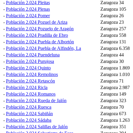
-
Población 2.024 Pleitas
Zaragoza
34
-
Población 2.024 Plenas
Zaragoza
105
-
Población 2.024 Pomer
Zaragoza
26
-
Población 2.024 Pozuel de Ariza
Zaragoza
23
-
Población 2.024 Pozuelo de Aragón
Zaragoza
257
-
Población 2.024 Pradilla de Ebro
Zaragoza
558
-
Población 2.024 Puebla de Albortón
Zaragoza
131
-
Población 2.024 Puebla de Alfindén, La
Zaragoza
6.358
-
Población 2.024 Puendeluna
Zaragoza
44
-
Población 2.024 Purujosa
Zaragoza
30
-
Población 2.024 Quinto
Zaragoza
1.869
-
Población 2.024 Remolinos
Zaragoza
1.010
-
Población 2.024 Retascón
Zaragoza
71
-
Población 2.024 Ricla
Zaragoza
2.987
-
Población 2.024 Romanos
Zaragoza
149
-
Población 2.024 Rueda de Jalón
Zaragoza
323
-
Población 2.024 Ruesca
Zaragoza
70
-
Población 2.024 Sabiñán
Zaragoza
673
-
Población 2.024 Sádaba
Zaragoza
1.263
-
Población 2.024 Salillas de Jalón
Zaragoza
351