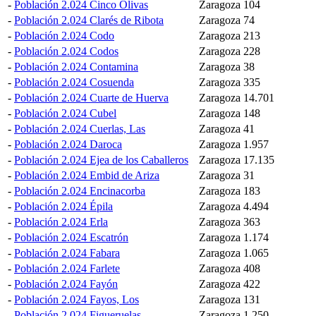
-
Población 2.024 Cinco Olivas
Zaragoza
104
-
Población 2.024 Clarés de Ribota
Zaragoza
74
-
Población 2.024 Codo
Zaragoza
213
-
Población 2.024 Codos
Zaragoza
228
-
Población 2.024 Contamina
Zaragoza
38
-
Población 2.024 Cosuenda
Zaragoza
335
-
Población 2.024 Cuarte de Huerva
Zaragoza
14.701
-
Población 2.024 Cubel
Zaragoza
148
-
Población 2.024 Cuerlas, Las
Zaragoza
41
-
Población 2.024 Daroca
Zaragoza
1.957
-
Población 2.024 Ejea de los Caballeros
Zaragoza
17.135
-
Población 2.024 Embid de Ariza
Zaragoza
31
-
Población 2.024 Encinacorba
Zaragoza
183
-
Población 2.024 Épila
Zaragoza
4.494
-
Población 2.024 Erla
Zaragoza
363
-
Población 2.024 Escatrón
Zaragoza
1.174
-
Población 2.024 Fabara
Zaragoza
1.065
-
Población 2.024 Farlete
Zaragoza
408
-
Población 2.024 Fayón
Zaragoza
422
-
Población 2.024 Fayos, Los
Zaragoza
131
-
Población 2.024 Figueruelas
Zaragoza
1.250