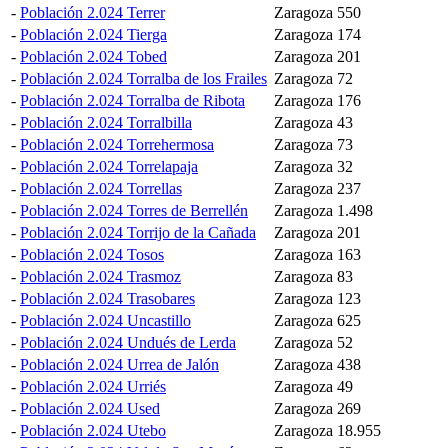
-
Población 2.024 Terrer
Zaragoza
550
-
Población 2.024 Tierga
Zaragoza
174
-
Población 2.024 Tobed
Zaragoza
201
-
Población 2.024 Torralba de los Frailes
Zaragoza
72
-
Población 2.024 Torralba de Ribota
Zaragoza
176
-
Población 2.024 Torralbilla
Zaragoza
43
-
Población 2.024 Torrehermosa
Zaragoza
73
-
Población 2.024 Torrelapaja
Zaragoza
32
-
Población 2.024 Torrellas
Zaragoza
237
-
Población 2.024 Torres de Berrellén
Zaragoza
1.498
-
Población 2.024 Torrijo de la Cañada
Zaragoza
201
-
Población 2.024 Tosos
Zaragoza
163
-
Población 2.024 Trasmoz
Zaragoza
83
-
Población 2.024 Trasobares
Zaragoza
123
-
Población 2.024 Uncastillo
Zaragoza
625
-
Población 2.024 Undués de Lerda
Zaragoza
52
-
Población 2.024 Urrea de Jalón
Zaragoza
438
-
Población 2.024 Urriés
Zaragoza
49
-
Población 2.024 Used
Zaragoza
269
-
Población 2.024 Utebo
Zaragoza
18.955