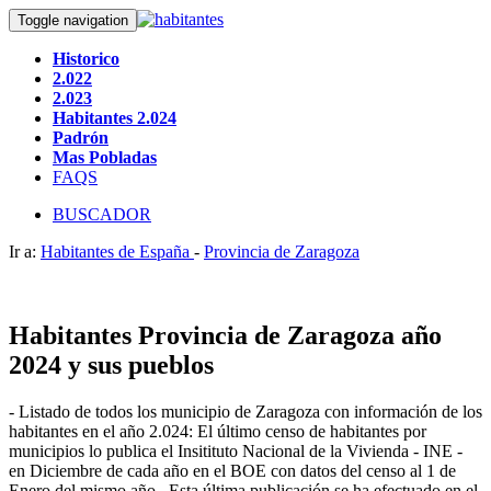
Toggle navigation
Historico
2.022
2.023
Habitantes 2.024
Padrón
Mas Pobladas
FAQS
BUSCADOR
Ir a:
Habitantes de España
-
Provincia de Zaragoza
Habitantes Provincia de Zaragoza año
2024 y sus pueblos
- Listado de todos los municipio de Zaragoza con información de los
habitantes en el año 2.024: El último censo de habitantes por
municipios lo publica el Insitituto Nacional de la Vivienda - INE -
en Diciembre de cada año en el BOE con datos del censo al 1 de
Enero del mismo año . Esta última publicación se ha efectuado en el