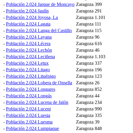
-
Población 2.024 Jarque de Moncayo
Zaragoza
399
-
Población 2.024 Jaulín
Zaragoza
291
-
Población 2.024 Joyosa, La
Zaragoza
1.101
-
Población 2.024 Lagata
Zaragoza
111
-
Población 2.024 Langa del Castillo
Zaragoza
115
-
Población 2.024 Layana
Zaragoza
96
-
Población 2.024 Lécera
Zaragoza
616
-
Población 2.024 Lechón
Zaragoza
46
-
Población 2.024 Leciñena
Zaragoza
1.103
-
Población 2.024 Letux
Zaragoza
337
-
Población 2.024 Litago
Zaragoza
196
-
Población 2.024 Lituénigo
Zaragoza
123
-
Población 2.024 Lobera de Onsella
Zaragoza
26
-
Población 2.024 Longares
Zaragoza
852
-
Población 2.024 Longás
Zaragoza
44
-
Población 2.024 Lucena de Jalón
Zaragoza
234
-
Población 2.024 Luceni
Zaragoza
990
-
Población 2.024 Luesia
Zaragoza
335
-
Población 2.024 Luesma
Zaragoza
39
-
Población 2.024 Lumpiaque
Zaragoza
848