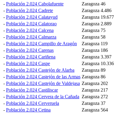
-
Población 2.024 Cabolafuente
Zaragoza
46
-
Población 2.024 Cadrete
Zaragoza
4.486
-
Población 2.024 Calatayud
Zaragoza
19.677
-
Población 2.024 Calatorao
Zaragoza
2.889
-
Población 2.024 Calcena
Zaragoza
75
-
Población 2.024 Calmarza
Zaragoza
58
-
Población 2.024 Campillo de Aragón
Zaragoza
119
-
Población 2.024 Carenas
Zaragoza
186
-
Población 2.024 Cariñena
Zaragoza
3.397
-
Población 2.024 Caspe
Zaragoza
10.336
-
Población 2.024 Castejón de Alarba
Zaragoza
89
-
Población 2.024 Castejón de las Armas
Zaragoza
86
-
Población 2.024 Castejón de Valdejasa
Zaragoza
202
-
Población 2.024 Castiliscar
Zaragoza
217
-
Población 2.024 Cervera de la Cañada
Zaragoza
272
-
Población 2.024 Cerveruela
Zaragoza
37
-
Población 2.024 Cetina
Zaragoza
564