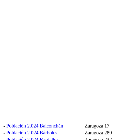
-
Población 2.024 Balconchán
Zaragoza
17
-
Población 2.024 Bárboles
Zaragoza
289
-
Población 2.024 Bardallur
Zaragoza
232