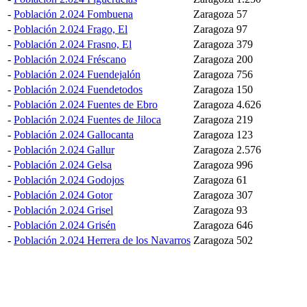
-
Población 2.024 Fombuena
Zaragoza
57
-
Población 2.024 Frago, El
Zaragoza
97
-
Población 2.024 Frasno, El
Zaragoza
379
-
Población 2.024 Fréscano
Zaragoza
200
-
Población 2.024 Fuendejalón
Zaragoza
756
-
Población 2.024 Fuendetodos
Zaragoza
150
-
Población 2.024 Fuentes de Ebro
Zaragoza
4.626
-
Población 2.024 Fuentes de Jiloca
Zaragoza
219
-
Población 2.024 Gallocanta
Zaragoza
123
-
Población 2.024 Gallur
Zaragoza
2.576
-
Población 2.024 Gelsa
Zaragoza
996
-
Población 2.024 Godojos
Zaragoza
61
-
Población 2.024 Gotor
Zaragoza
307
-
Población 2.024 Grisel
Zaragoza
93
-
Población 2.024 Grisén
Zaragoza
646
-
Población 2.024 Herrera de los Navarros
Zaragoza
502