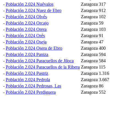
-
Población 2.024 Nuévalos
Zaragoza
317
-
Población 2.024 Nuez de Ebro
Zaragoza
912
-
Población 2.024 Olvés
Zaragoza
102
-
Población 2.024 Orcajo
Zaragoza
59
-
Población 2.024 Orera
Zaragoza
103
-
Población 2.024 Orés
Zaragoza
91
-
Población 2.024 Oseja
Zaragoza
47
-
Población 2.024 Osera de Ebro
Zaragoza
400
-
Población 2.024 Paniza
Zaragoza
594
-
Población 2.024 Paracuellos de Jiloca
Zaragoza
584
-
Población 2.024 Paracuellos de la Ribera
Zaragoza
115
-
Población 2.024 Pastriz
Zaragoza
1.316
-
Población 2.024 Pedrola
Zaragoza
3.667
-
Población 2.024 Pedrosas, Las
Zaragoza
86
-
Población 2.024 Perdiguera
Zaragoza
552