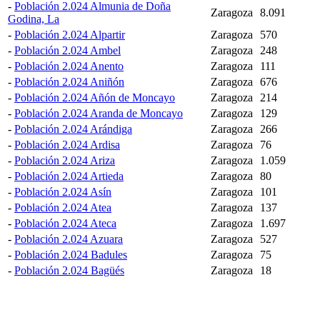
-
Población 2.024 Almunia de Doña
Zaragoza
8.091
Godina, La
-
Población 2.024 Alpartir
Zaragoza
570
-
Población 2.024 Ambel
Zaragoza
248
-
Población 2.024 Anento
Zaragoza
111
-
Población 2.024 Aniñón
Zaragoza
676
-
Población 2.024 Añón de Moncayo
Zaragoza
214
-
Población 2.024 Aranda de Moncayo
Zaragoza
129
-
Población 2.024 Arándiga
Zaragoza
266
-
Población 2.024 Ardisa
Zaragoza
76
-
Población 2.024 Ariza
Zaragoza
1.059
-
Población 2.024 Artieda
Zaragoza
80
-
Población 2.024 Asín
Zaragoza
101
-
Población 2.024 Atea
Zaragoza
137
-
Población 2.024 Ateca
Zaragoza
1.697
-
Población 2.024 Azuara
Zaragoza
527
-
Población 2.024 Badules
Zaragoza
75
-
Población 2.024 Bagüés
Zaragoza
18