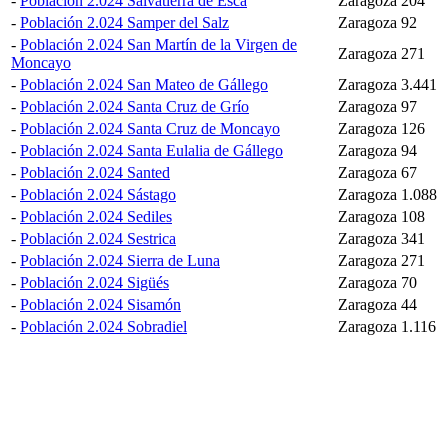
-
Población 2.024 Salvatierra de Esca
Zaragoza
204
-
Población 2.024 Samper del Salz
Zaragoza
92
-
Población 2.024 San Martín de la Virgen de
Zaragoza
271
Moncayo
-
Población 2.024 San Mateo de Gállego
Zaragoza
3.441
-
Población 2.024 Santa Cruz de Grío
Zaragoza
97
-
Población 2.024 Santa Cruz de Moncayo
Zaragoza
126
-
Población 2.024 Santa Eulalia de Gállego
Zaragoza
94
-
Población 2.024 Santed
Zaragoza
67
-
Población 2.024 Sástago
Zaragoza
1.088
-
Población 2.024 Sediles
Zaragoza
108
-
Población 2.024 Sestrica
Zaragoza
341
-
Población 2.024 Sierra de Luna
Zaragoza
271
-
Población 2.024 Sigüés
Zaragoza
70
-
Población 2.024 Sisamón
Zaragoza
44
-
Población 2.024 Sobradiel
Zaragoza
1.116