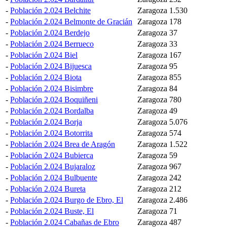
-
Población 2.024 Belchite
Zaragoza
1.530
-
Población 2.024 Belmonte de Gracián
Zaragoza
178
-
Población 2.024 Berdejo
Zaragoza
37
-
Población 2.024 Berrueco
Zaragoza
33
-
Población 2.024 Biel
Zaragoza
167
-
Población 2.024 Bijuesca
Zaragoza
95
-
Población 2.024 Biota
Zaragoza
855
-
Población 2.024 Bisimbre
Zaragoza
84
-
Población 2.024 Boquiñeni
Zaragoza
780
-
Población 2.024 Bordalba
Zaragoza
49
-
Población 2.024 Borja
Zaragoza
5.076
-
Población 2.024 Botorrita
Zaragoza
574
-
Población 2.024 Brea de Aragón
Zaragoza
1.522
-
Población 2.024 Bubierca
Zaragoza
59
-
Población 2.024 Bujaraloz
Zaragoza
967
-
Población 2.024 Bulbuente
Zaragoza
242
-
Población 2.024 Bureta
Zaragoza
212
-
Población 2.024 Burgo de Ebro, El
Zaragoza
2.486
-
Población 2.024 Buste, El
Zaragoza
71
-
Población 2.024 Cabañas de Ebro
Zaragoza
487