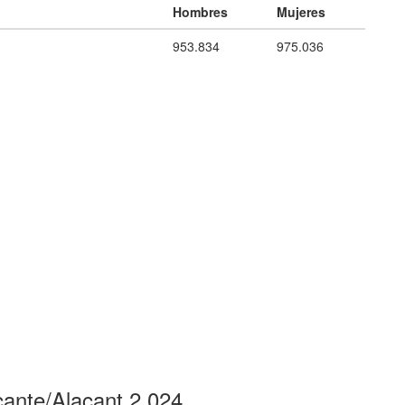
Hombres
Mujeres
953.834
975.036
cante/Alacant 2.024