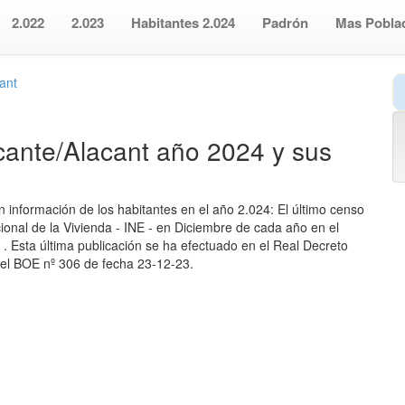
2.022
2.023
Habitantes 2.024
Padrón
Mas Pobla
cant
icante/Alacant año 2024 y sus
on información de los habitantes en el año 2.024: El último censo
acional de la Vivienda - INE - en Diciembre de cada año en el
 Esta última publicación se ha efectuado en el Real Decreto
 el BOE nº 306 de fecha 23-12-23.