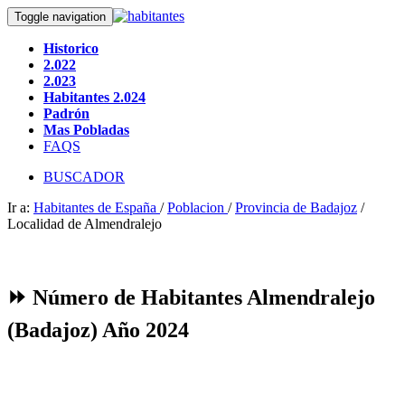
Toggle navigation
Historico
2.022
2.023
Habitantes 2.024
Padrón
Mas Pobladas
FAQS
BUSCADOR
Ir a:
Habitantes de España
/
Poblacion
/
Provincia de Badajoz
/
Localidad de Almendralejo
⏩ Número de Habitantes Almendralejo
(Badajoz) Año 2024