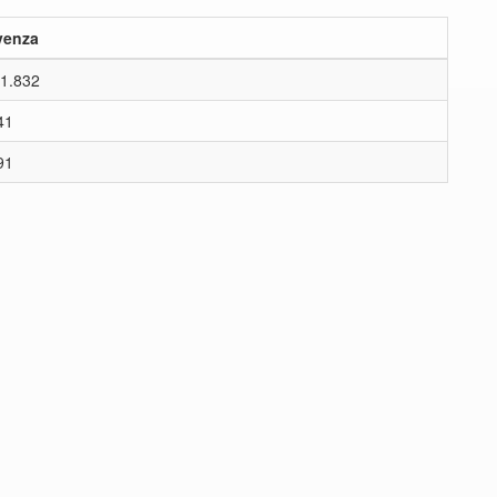
venza
1.832
41
91