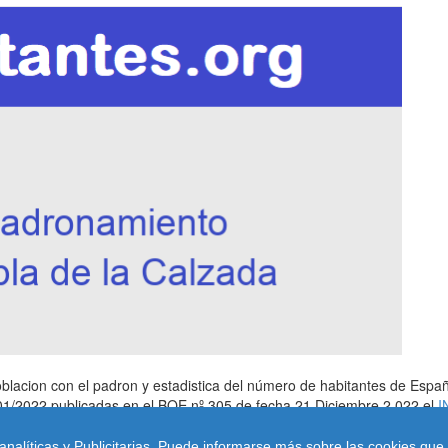
blacion con el padron y estadistica del número de habitantes de Españ
1/01/2022 publicadas en el BOE nº 305 de fecha 21 Diciembre 2.022 el
I
ticade Privacidad
|
Condiciones de Uso
|
Cookies
| Contacto: cambioeur
analíticas y Publicitarias. Puede informarse más sobre las cookies que 