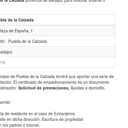
de la Calzada
provincia de Badajoz para solicitar volante o
bla de la Calzada
laza de España, 1
90 - Puebla de la Calzada
adajoz
010
icipio de Puebla de la Calzada tendrá que aportar una serie de
blación. El certificado de empadronamiento es un documento
istración:
Solicitud de prestaciones,
Ayudas a domicilio,
entar:
ta de residente en el caso de Extranjeros.
side en dicha dirección. Escritura de propiedad
ón los padres o tutores.