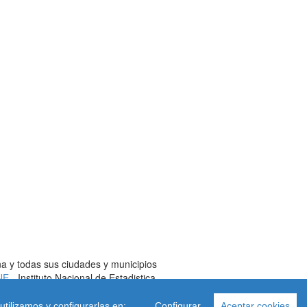
a y todas sus ciudades y municipios
NE
- Instituto Nacional de Estadistica
fv(arroba)gmail.com
utilizamos y configurarlas en:
Configurar
Aceptar cookies