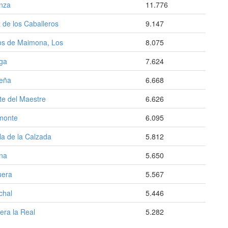
enza
11.776
 de los Caballeros
9.147
os de Maimona, Los
8.075
ga
7.624
reña
6.668
te del Maestre
6.626
monte
6.095
a de la Calzada
5.812
ena
5.650
uera
5.567
chal
5.446
era la Real
5.282