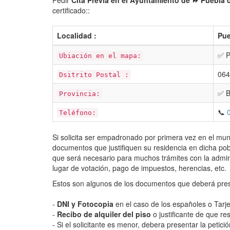
Pedir
Cita Previa en el Ayuntamiento de ⏩ Puebla 
certificado::
Localidad :
Pue
✅ P
Ubiación en el mapa:
064
Dsitrito Postal :
✅ B
Provincia:
📞
Teléfono:
Si solicita ser empadronado por primera vez en el mun
documentos que justifiquen su residencia en dicha po
que será necesario para muchos trámites con la admin
lugar de votación, pago de impuestos, herencias, etc.
Estos son algunos de los documentos que deberá pres
-
DNI y Fotocopia
en el caso de los españoles o Tarje
-
Recibo de alquiler del piso
o justificante de que re
- Si el solicitante es menor, debera presentar la petici