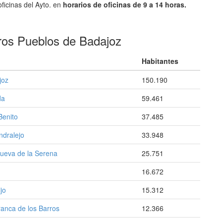
oficinas del Ayto. en
horarios de oficinas de 9 a 14 horas.
ros Pueblos de Badajoz
Habitantes
joz
150.190
da
59.461
Benito
37.485
ndralejo
33.948
nueva de la Serena
25.751
16.672
jo
15.312
ranca de los Barros
12.366