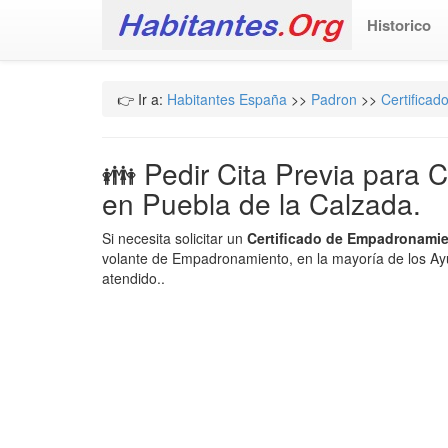
Historico
👉 Ir a:
Habitantes España
>>
Padron
>>
Certifica
👪 Pedir Cita Previa para 
en Puebla de la Calzada.
Si necesita solicitar un
Certificado de Empadronamie
volante de Empadronamiento, en la mayoría de los Ayu
atendido..