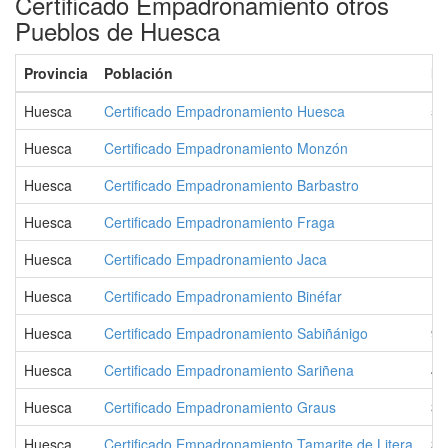
Certificado Empadronamiento otros
Pueblos de Huesca
Provincia
Población
Ha
Huesca
Certificado Empadronamiento Huesca
54
Huesca
Certificado Empadronamiento Monzón
17
Huesca
Certificado Empadronamiento Barbastro
17
Huesca
Certificado Empadronamiento Fraga
15
Huesca
Certificado Empadronamiento Jaca
13
Huesca
Certificado Empadronamiento Binéfar
10
Huesca
Certificado Empadronamiento Sabiñánigo
9.
Huesca
Certificado Empadronamiento Sariñena
4.
Huesca
Certificado Empadronamiento Graus
3.
Huesca
Certificado Empadronamiento Tamarite de Litera
3.