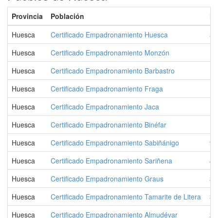
Provincia
Población
Ha
Huesca
Certificado Empadronamiento Huesca
54
Huesca
Certificado Empadronamiento Monzón
17
Huesca
Certificado Empadronamiento Barbastro
17
Huesca
Certificado Empadronamiento Fraga
15
Huesca
Certificado Empadronamiento Jaca
13
Huesca
Certificado Empadronamiento Binéfar
10
Huesca
Certificado Empadronamiento Sabiñánigo
9.
Huesca
Certificado Empadronamiento Sariñena
4.
Huesca
Certificado Empadronamiento Graus
3.
Huesca
Certificado Empadronamiento Tamarite de Litera
3.
Huesca
Certificado Empadronamiento Almudévar
2.