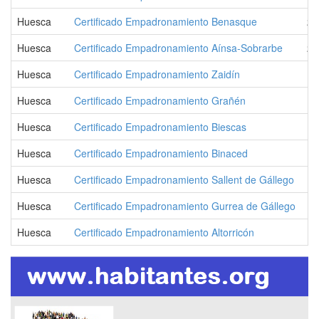
Huesca
Certificado Empadronamiento Benasque
2.
Huesca
Certificado Empadronamiento Aínsa-Sobrarbe
2.
Huesca
Certificado Empadronamiento Zaidín
1.
Huesca
Certificado Empadronamiento Grañén
1.
Huesca
Certificado Empadronamiento Biescas
1.
Huesca
Certificado Empadronamiento Binaced
1.
Huesca
Certificado Empadronamiento Sallent de Gállego
1.
Huesca
Certificado Empadronamiento Gurrea de Gállego
1.
Huesca
Certificado Empadronamiento Altorricón
1.