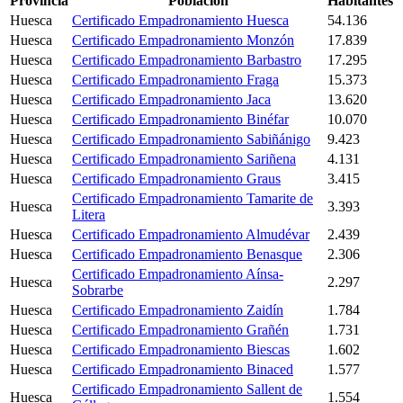
Provincia
Población
Habitantes
Huesca
Certificado Empadronamiento Huesca
54.136
Huesca
Certificado Empadronamiento Monzón
17.839
Huesca
Certificado Empadronamiento Barbastro
17.295
Huesca
Certificado Empadronamiento Fraga
15.373
Huesca
Certificado Empadronamiento Jaca
13.620
Huesca
Certificado Empadronamiento Binéfar
10.070
Huesca
Certificado Empadronamiento Sabiñánigo
9.423
Huesca
Certificado Empadronamiento Sariñena
4.131
Huesca
Certificado Empadronamiento Graus
3.415
Certificado Empadronamiento Tamarite de
Huesca
3.393
Litera
Huesca
Certificado Empadronamiento Almudévar
2.439
Huesca
Certificado Empadronamiento Benasque
2.306
Certificado Empadronamiento Aínsa-
Huesca
2.297
Sobrarbe
Huesca
Certificado Empadronamiento Zaidín
1.784
Huesca
Certificado Empadronamiento Grañén
1.731
Huesca
Certificado Empadronamiento Biescas
1.602
Huesca
Certificado Empadronamiento Binaced
1.577
Certificado Empadronamiento Sallent de
Huesca
1.554