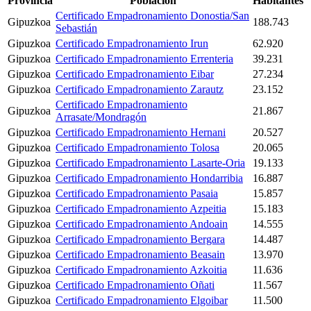
Provincia
Población
Habitantes
Certificado Empadronamiento Donostia/San
Gipuzkoa
188.743
Sebastián
Gipuzkoa
Certificado Empadronamiento Irun
62.920
Gipuzkoa
Certificado Empadronamiento Errenteria
39.231
Gipuzkoa
Certificado Empadronamiento Eibar
27.234
Gipuzkoa
Certificado Empadronamiento Zarautz
23.152
Certificado Empadronamiento
Gipuzkoa
21.867
Arrasate/Mondragón
Gipuzkoa
Certificado Empadronamiento Hernani
20.527
Gipuzkoa
Certificado Empadronamiento Tolosa
20.065
Gipuzkoa
Certificado Empadronamiento Lasarte-Oria
19.133
Gipuzkoa
Certificado Empadronamiento Hondarribia
16.887
Gipuzkoa
Certificado Empadronamiento Pasaia
15.857
Gipuzkoa
Certificado Empadronamiento Azpeitia
15.183
Gipuzkoa
Certificado Empadronamiento Andoain
14.555
Gipuzkoa
Certificado Empadronamiento Bergara
14.487
Gipuzkoa
Certificado Empadronamiento Beasain
13.970
Gipuzkoa
Certificado Empadronamiento Azkoitia
11.636
Gipuzkoa
Certificado Empadronamiento Oñati
11.567
Gipuzkoa
Certificado Empadronamiento Elgoibar
11.500