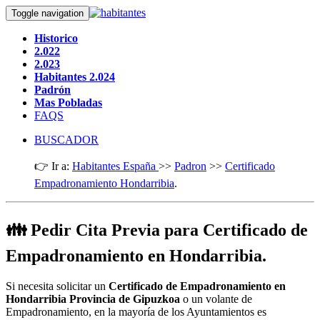
Toggle navigation
Historico
2.022
2.023
Habitantes 2.024
Padrón
Mas Pobladas
FAQS
BUSCADOR
👉 Ir a:
Habitantes España
>>
Padron
>>
Certificado
Empadronamiento Hondarribia
.
👪 Pedir Cita Previa para Certificado de
Empadronamiento en Hondarribia.
Si necesita solicitar un
Certificado de Empadronamiento en
Hondarribia Provincia de Gipuzkoa
o un volante de
Empadronamiento, en la mayoría de los Ayuntamientos es