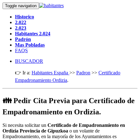
Toggle navigation
Historico
2.022
2.023
Habitantes 2.024
Padrón
Mas Pobladas
FAQS
BUSCADOR
👉 Ir a:
Habitantes España
>>
Padron
>>
Certificado
Empadronamiento Ordizia
.
👪 Pedir Cita Previa para Certificado de
Empadronamiento en Ordizia.
Si necesita solicitar un
Certificado de Empadronamiento en
Ordizia Provincia de Gipuzkoa
o un volante de
Empadronamiento, en la mayoría de los Ayuntamientos es