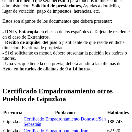
es un documento que será necesario para muchos trámites con la
administración:
Solicitud de prestaciones,
Ayudas a domicilio,
lugar de votación, pago de impuestos, herencias, etc.
Estos son algunos de los documentos que deberá presentar:
-
DNI y Fotocopia
en el caso de los españoles o Tarjeta de residente
en el caso de Extranjeros.
-
Recibo de alquiler del piso
o justificante de que reside en dicha
dirección. Escritura de propiedad
- Si el solicitante es menor, debera presentar la petición los padres o
tutores.
- Una vez que tiene la cita previa, deberá acudir a las oficinas del
Ayto. en
horarios de oficinas de 9 a 14 horas.
Certificado Empadronamiento otros
Pueblos de Gipuzkoa
Provincia
Población
Habitantes
Certificado Empadronamiento Donostia/San
Gipuzkoa
188.743
Sebastián
Gipuzkoa
Certificado Empadronamiento Irun
62.920